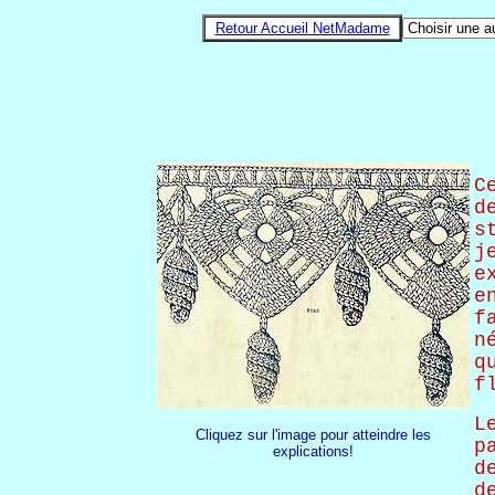
Retour Accueil NetMadame
C
d
s
j
e
e
f
n
q
f
L
Cliquez sur l'image pour atteindre les
p
explications!
d
d