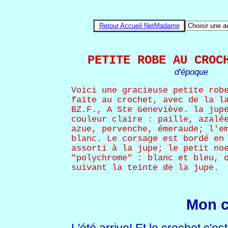
Retour Accueil NetMadame
PETITE ROBE AU CROC
d'époque
Voici une gracieuse petite rob
faite au crochet, avec de la l
BZ.F., A Ste Geneviève. la jup
couleur claire : paille, azalé
azue, pervenche, émeraude; l'e
blanc. Le corsage est bordé en
assorti à la jupe; le petit no
"polychrome" : blanc et bleu, 
suivant la teinte de la jupe.
Mon 